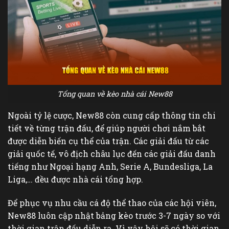
Tổng quan về kèo nhà cái New88
Ngoài tỷ lệ cược, New88 còn cung cấp thông tin chi
tiết về từng trận đấu, để giúp người chơi nắm bắt
được diễn biến cụ thể của trận. Các giải đấu từ các
giải quốc tế, vô địch châu lục đến các giải đấu danh
tiếng như Ngoại hạng Anh, Serie A, Bundesliga, La
Liga,… đều được nhà cái tổng hợp.
Để phục vụ nhu cầu cá độ thể thao của các hội viên,
New88 luôn cập nhật bảng kèo trước 3-7 ngày so với
thời gian trận đấu diễn ra. Vì vậy hội sẽ có thời gian