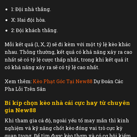
1: Đội nhà thắng.
X: Hai đội hòa.
2: Đội khách thắng.
Mỗi kết quả (1, X, 2) sẽ đi kèm với một tỷ lệ kèo khác
nhau. Thông thường, kết quả có khả năng xảy ra cao
nhất sẽ có tỷ lệ cược thấp nhất, trong khi kết quả ít
có khả năng xảy ra sẽ có tỷ lệ cao nhất.
Xem thêm:
Kèo Phạt Góc Tại New88
Dự Đoán Các
Pha Lỗi Trên Sân
Bí kíp chọn kèo nhà cái cực hay từ chuyên
gia New88
Khi tham gia cá độ, ngoài yếu tố may mắn thì kinh
nghiệm và kỹ năng chốt kèo đóng vai trò cực kỳ
quan trọng. Để tìm được kèo thơm và có cơ hội kiếm