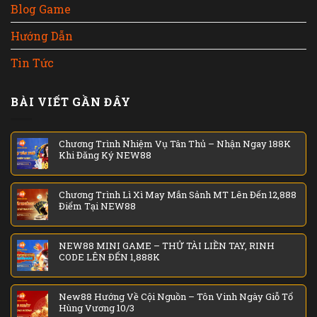
Blog Game
Hướng Dẫn
Tin Tức
BÀI VIẾT GẦN ĐÂY
Chương Trình Nhiệm Vụ Tân Thủ – Nhận Ngay 188K
Khi Đăng Ký NEW88
Chương Trình Lì Xì May Mắn Sảnh MT Lên Đến 12,888
Điểm Tại NEW88
NEW88 MINI GAME – THỬ TÀI LIỀN TAY, RINH
CODE LÊN ĐẾN 1,888K
New88 Hướng Về Cội Nguồn – Tôn Vinh Ngày Giỗ Tổ
Hùng Vương 10/3