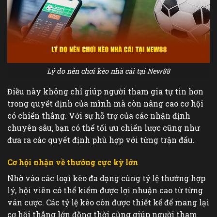
Lý do nên chơi kèo nhà cái tại New88
Điều này không chỉ giúp người tham gia tự tin hơn
trong quyết định của mình mà còn nâng cao cơ hội
có chiến thắng. Với sự hỗ trợ của các nhận định
chuyên sâu, bạn có thể tối ưu chiến lược cũng như
đưa ra các quyết định phù hợp với từng trận đấu.
Cơ hội nhận về thưởng cực kỳ lớn
Nhờ vào các loại kèo đa dạng cùng tỷ lệ thưởng hợp
lý, hội viên có thể kiếm được lợi nhuận cao từ từng
ván cược. Các tỷ lệ kèo còn được thiết kế để mang lại
cơ hội thắng lớn đồng thời cũng giúp người tham