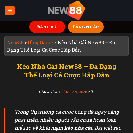
Bỏ
qua
nội
dung
ĐĂNG KÝ
ĐĂNG NHẬP
New88
»
Blog Game
»
Kèo Nhà Cái New88 – Đa
Dạng Thể Loại Cá Cược Hấp Dẫn
Kèo Nhà Cái New88 – Đa Dạng
Thể Loại Cá Cược Hấp Dẫn
ĐĂNG VÀO
THÁNG 2 9, 2025
BỞI
Trong thị trường cá cược bóng đá ngày càng
phát triển, nhiều người vẫn chưa hoàn toàn
hiểu rõ về khái niệm
kèo nhà cái
. Bài viết sau