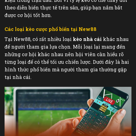
theo diễn biến thực tế trên sân, giúp bạn nắm bắt
được cơ hội tốt hơn.
Các loại kèo cược phổ biến tại New88
Tại New88, có rất nhiều loại
kèo nhà cái
khác nhau
để người tham gia lựa chọn. Mỗi loại lại mang đến
những cơ hội khác nhau nên hội viên cần hiểu rõ
từng loại để có thể tối ưu chiến lược. Dưới đây là hai
hình thức phổ biến mà người tham gia thường gặp
tại nhà cái.