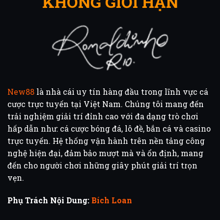
KHÔNG GIỚI HẠN
New88
là nhà cái uy tín hàng đầu trong lĩnh vực cá
cược trực tuyến tại Việt Nam. Chúng tôi mang đến
trải nghiệm giải trí đỉnh cao với đa dạng trò chơi
hấp dẫn như: cá cược bóng đá, lô đề, bắn cá và casino
trực tuyến. Hệ thống vận hành trên nền tảng công
nghệ hiện đại, đảm bảo mượt mà và ổn định, mang
đến cho người chơi những giây phút giải trí trọn
vẹn.
Phụ Trách Nội Dung:
Bích Loan