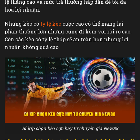
lệ thắng cao và mức trả thưởng hấp dẫn để tối đa
hóa lợi nhuận.
Những kèo có
tỷ lệ kèo
cược cao có thể mang lại
phần thưởng lớn nhưng cũng đi kèm với rủi ro cao.
Còn các kèo có tỷ lệ thấp sẽ an toàn hơn nhưng lợi
nhuận không quá cao.
Bí kíp chọn kèo cực hay từ chuyên gia New88