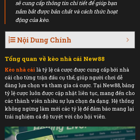
sẽ cung cấp thông tin chi tiết để giúp bạn
nắm bắt được bản chất và cách thức hoạt
động của kèo.
Nội Dung Chính
Tổng quan về kèo nhà cái New88
Kèo nhà cái
là tỷ lệ cá cược được cung cấp bởi nhà
cái cho từng trận đấu cụ thể, giúp người chơi dễ
dàng lựa chọn và tham gia cá cược. Tại New88, bảng
tỷ lệ cược luôn được cập nhật liên tục, mang đến cho
các thành viên nhiều sự lựa chọn đa dạng. Hệ thống
không ngừng làm mới các tỷ lệ để đảm bảo mang lại
trải nghiệm cá độ tuyệt vời cho hội viên.