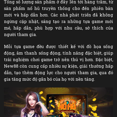
Tổng số lượng sản phẩm ở đây lên tới hàng trăm, từ
sản phẩm nổ hũ truyền thống cho đến phiên bản
mới và hấp dẫn hơn. Các nhà phát triển đã không
ngừng cập nhật, sáng tạo ra những tựa game mới
mẻ, hấp dẫn, phù hợp với nhu cầu, sở thích của
người tham gia.
Mỗi tựa game đều được thiết kế với đồ họa sống
động, âm thanh sống động, tính năng đặc biệt, giúp
trải nghiệm chơi game trở nên thú vị hơn. Đặc biệt,
New88 còn cung cấp nhiều sự kiện, giải thưởng hấp
dẫn, tạo thêm động lực cho người tham gia, qua đó
gia tăng mức độ gắn bó của họ với nền tảng.