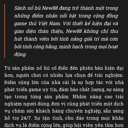
Sảnh nổ hũ New88 đang trở thành một trong
những điểm nhấn nổi bật trong cộng đồng
game thủ Việt Nam. Với thiết kế hiện đại và
giao diện thân thiện, New88 không chỉ thu
hút thành viên bởi tính năng giải trí mà còn
bởi tính công bằng, minh bạch trong mọi hoạt
động.
Từ sản phẩm nổ hũ cổ điển đến phiên bản hiện đại
hơn, người chơi có nhiều lựa chọn để trải nghiệm.
Điểm cộng lớn của nhà cái là sự hợp tác với nhà
phát triển game uy tín, đảm bảo chất lượng, sự sáng
tạo trong từng sản phẩm. Nhằm nâng cao trải
nghiệm người dùng, đơn vị cũng phát triển một dịch
vụ chăm sóc khách hàng chuyên nghiệp, sẵn sàng
hỗ trợ 24/7. Sự tận tình, chu đáo trong mọi khâu
dịch vụ là điểm cộng lớn, giúp hội viên yên tâm hơn