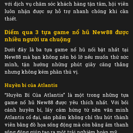
với dịch vụ chăm sóc khách hàng tận tâm, hội viên
luôn nhận được sự hỗ trợ nhanh chóng khi cần
thiết.
Điểm qua 3 tựa game nổ hũ New88 được
nhiều người ưa chuộng
Dưới đây là ba tựa game nổ hũ nổi bật nhất tại
New88 mà bạn không nên bỏ lỡ nếu muốn thử sức
mình, tận hưởng những phút giây căng thẳng
nhưng không kém phần thú vị.
Huyền bí của Atlantis
“Huyền Bí Của Atlantis” là một trong những tựa
game nổ hũ New88 được yêu thích nhất. Với bối
cảnh huyền bí, lấy cảm hứng từ nền văn minh
Atlantis cổ đại, sản phẩm không chỉ thu hút thành
viên bằng đồ họa sống động mà còn bằng âm thanh
sống động giúp tạo ra một trải nghiệm hoàn mỹ.