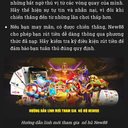
những bất ngờ thú vị từ các vòng quay của mình.
Hãy thể hiện sự tự tin và nhẫn nại, vì đôi khi
chiến thắng đến từ những lần chơi thấp hơn.
Nếu bạn may mắn, có được chiến thắng, New88
cho phép bạn rút tiền dễ dàng thông qua phương
thức đã nạp. Hãy kiểm tra kỹ điều kiện rút tiền để
đảm bảo bạn tuân thủ đúng quy định.
Hướng dẫn lính mới tham gia nổ hũ New88