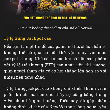
Sức hút không thể chối từ của nổ hũ New88
Tỷ lệ trúng Jackpot cao
Nếu bạn là một tín đồ của game nổ hũ, chắc chắn sẽ
không thể bỏ qua cơ hội thử vận may với mức
jackpot khủng. Nhà cái tự hào khi sở hữu sản phẩm
với tỷ lệ trả thưởng (RTP) cao nhất trên thị trường,
giúp người tham gia có cơ hội thắng lớn hơn so với
nhiều nền tảng khác.
Tỷ lệ trúng jackpot cao không chỉ khiến thành viên
phấn khích mà còn cho thấy sự công bằng trong
việc phân bổ giải thưởng. Điều này đã góp phần
khẳng định vị thế của New88 trong lòng người yêu