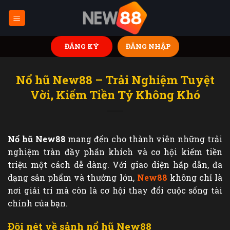
Bỏ
qua
nội
dung
ĐĂNG KÝ
ĐĂNG NHẬP
Nổ hũ New88 – Trải Nghiệm Tuyệt
Vời, Kiếm Tiền Tỷ Không Khó
Nổ hũ New88
mang đến cho thành viên những trải
nghiệm tràn đầy phấn khích và cơ hội kiếm tiền
triệu một cách dễ dàng. Với giao diện hấp dẫn, đa
dạng sản phẩm và thưởng lớn,
New88
không chỉ là
nơi giải trí mà còn là cơ hội thay đổi cuộc sống tài
chính của bạn.
Đôi nét về sảnh nổ hũ New88