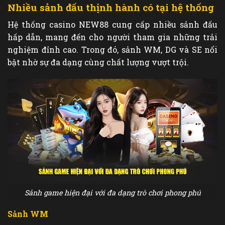
Nhiều sảnh đấu thịnh hành có tại hệ thống
Hệ thống casino NEW88 cung cấp nhiều sảnh đấu
hấp dẫn, mang đến cho người tham gia những trải
nghiệm đỉnh cao. Trong đó, sảnh WM, DG và SE nổi
bật nhờ sự đa dạng cùng chất lượng vượt trội.
Sảnh game hiện đại với đa dạng trò chơi phong phú
Sảnh WM