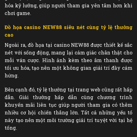
hóa kỹ lưỡng, giúp người tham gia yên tâm hơn khi
chơi game.
Đồ họa casino NEW88 siêu nét cùng tỷ lệ thưởng
cao
Ngoài ra, đồ họa tại casino NEW88 được thiết kế sắc
nét với sống động, mang lại cảm giác chân thật cho
mỗi ván cược. Hình ảnh kèm theo âm thanh được
tối ưu hóa, tạo nên một không gian giải trí đầy cảm
hứng.
Bên cạnh đó, tỷ lệ thưởng tại trang web cũng rất hấp
dẫn. Giải thưởng hấp dẫn cùng chương trình
khuyến mãi liên tục giúp người tham gia có thêm
nhiều cơ hội chiến thắng lớn. Tất cả những yếu tố
này tạo nên một môi trường giải trí tuyệt vời tại hệ
tống.