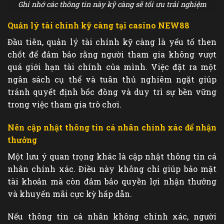
Ghi nhớ các thông tin này kỹ càng sẽ tối ưu trải nghiệm
Quản lý tài chính kỹ càng
tại casino NEW88
Đầu tiên, quản lý tài chính kỹ càng là yếu tố then
chốt để đảm bảo rằng người tham gia không vượt
quá giới hạn tài chính của mình. Việc đặt ra một
ngân sách cụ thể và tuân thủ nghiêm ngặt giúp
tránh quyết định bốc đồng và duy trì sự bền vững
trong việc tham gia trò chơi.
Nên cập nhật thông tin cá nhân chính xác để nhận
thưởng
Một lưu ý quan trọng khác là cập nhật thông tin cá
nhân chính xác. Điều này không chỉ giúp bảo mật
tài khoản mà còn đảm bảo quyền lợi nhận thưởng
và khuyến mãi cực kỳ hấp dẫn.
Nếu thông tin cá nhân không chính xác, người