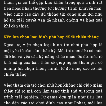
tham gia có thể gặp khó khăn trong quá trình rút
tiền hoặc nhận thưởng từ chương trình khuyến mãi.
Việc cung cấp đầy đủ thông tin cũng giúp đội ngũ
hỗ trợ giải quyết vấn đề nhanh chóng và hiệu quả
khi cần thiết.
Nên lựa chọn loại hình phù hợp để dễ chiến thắng
Ngoài ra, việc chọn loại hình trò chơi phù hợp là
một yếu tố cần cân nhắc kỹ. Mỗi trò chơi đều có mức
độ khó và yêu cầu kỹ năng khác nhau. Do đó, hiểu rõ
khả năng của bản thân sẽ giúp người tham gia có
những lựa chọn thông minh, từ đó nâng cao cơ hội
chiến thắng.
Việc tham gia trò chơi phù hợp không chỉ giúp giảm
thiểu rủi ro mà còn làm tăng tính thú vị trong quá
trình trải nghiệm. Từ game đơn giản như Bầu Cua
cho đến các trò chơi đỉnh cao như Poker, mỗi lựa