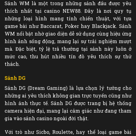
Sảnh WM là một trong những sảnh đấu được yêu
thích nhất tại casino NEW88. Đây là nơi quy tụ
những loại hình mang tính chiến thuật, với tựa
game bài như Baccarat, Poker hay Blackjack. Sảnh
WM nổi bật nhờ giao diện dễ sử dụng cùng hiệu ứng
hình ảnh sống động, mang lại sự trải nghiệm mượt
mà. Đặc biệt, tỷ lệ trả thưởng tại sảnh này luôn ở
mức cao, thu hút nhiều tín đồ yêu thích sự thử
thách.
Sảnh DG
Sảnh DG (Dream Gaming) là lựa chọn lý tưởng cho
những ai yêu thích không gian trực tuyến cũng như
hình ảnh thực tế. Sảnh DG được trang bị hệ thống
camera hiện đại, mang lại cảm giác như đang tham
gia vào sảnh casino ngoài đời thật.
Với trò như Sicbo, Roulette, hay thể loại game bài