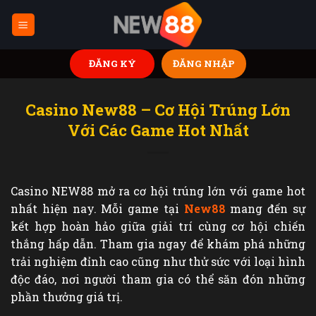
Bỏ
qua
nội
dung
ĐĂNG KÝ
ĐĂNG NHẬP
Casino New88 – Cơ Hội Trúng Lớn
Với Các Game Hot Nhất
Casino NEW88 mở ra cơ hội trúng lớn với game hot
nhất hiện nay. Mỗi game tại
New88
mang đến sự
kết hợp hoàn hảo giữa giải trí cùng cơ hội chiến
thắng hấp dẫn. Tham gia ngay để khám phá những
trải nghiệm đỉnh cao cũng như thử sức với loại hình
độc đáo, nơi người tham gia có thể săn đón những
phần thưởng giá trị.