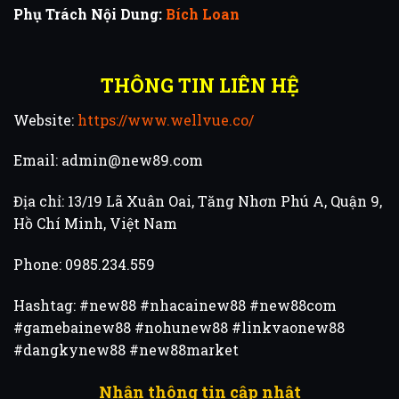
Phụ Trách Nội Dung:
Bích Loan
THÔNG TIN LIÊN HỆ
Website:
https://www.wellvue.co/
Email:
admin@new89.com
Địa chỉ: 13/19 Lã Xuân Oai, Tăng Nhơn Phú A, Quận 9,
Hồ Chí Minh, Việt Nam
Phone: 0985.234.559
Hashtag: #new88 #nhacainew88 #new88com
#gamebainew88 #nohunew88 #linkvaonew88
#dangkynew88 #new88market
Nhận thông tin cập nhật