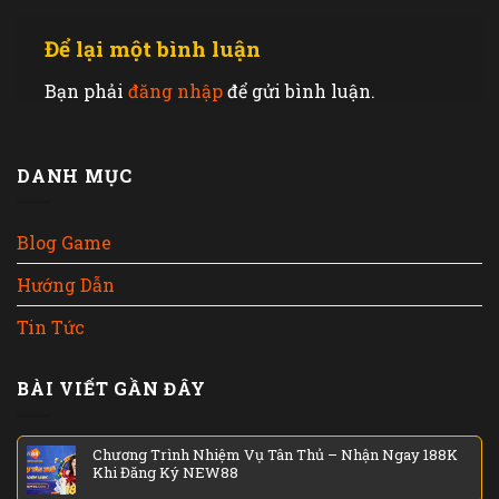
Để lại một bình luận
Bạn phải
đăng nhập
để gửi bình luận.
DANH MỤC
Blog Game
Hướng Dẫn
Tin Tức
BÀI VIẾT GẦN ĐÂY
Chương Trình Nhiệm Vụ Tân Thủ – Nhận Ngay 188K
Khi Đăng Ký NEW88