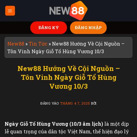
Bỏ
qua
nội
dung
ĐĂNG KÝ
ĐĂNG NHẬP
New88
»
Tin Tức
»
New88 Hướng Về Cội Nguồn –
Tôn Vinh Ngày Giỗ Tổ Hùng Vương 10/3
New88 Hướng Về Cội Nguồn –
Tôn Vinh Ngày Giỗ Tổ Hùng
Vương 10/3
ĐĂNG VÀO
THÁNG 4 7, 2025
BỞI
Ngày Giỗ Tổ Hùng Vương (10/3 âm lịch)
là một dịp
lễ quan trọng của dân tộc Việt Nam, thể hiện đạo lý