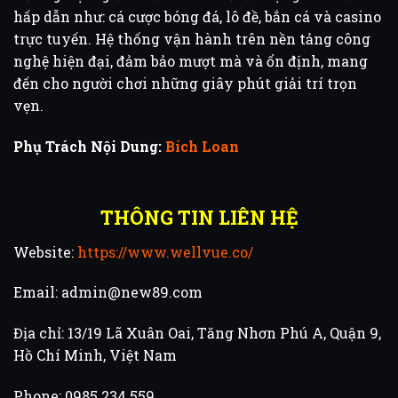
hấp dẫn như: cá cược bóng đá, lô đề, bắn cá và casino
trực tuyến. Hệ thống vận hành trên nền tảng công
nghệ hiện đại, đảm bảo mượt mà và ổn định, mang
đến cho người chơi những giây phút giải trí trọn
vẹn.
Phụ Trách Nội Dung:
Bích Loan
THÔNG TIN LIÊN HỆ
Website:
https://www.wellvue.co/
Email:
admin@new89.com
Địa chỉ: 13/19 Lã Xuân Oai, Tăng Nhơn Phú A, Quận 9,
Hồ Chí Minh, Việt Nam
Phone: 0985.234.559