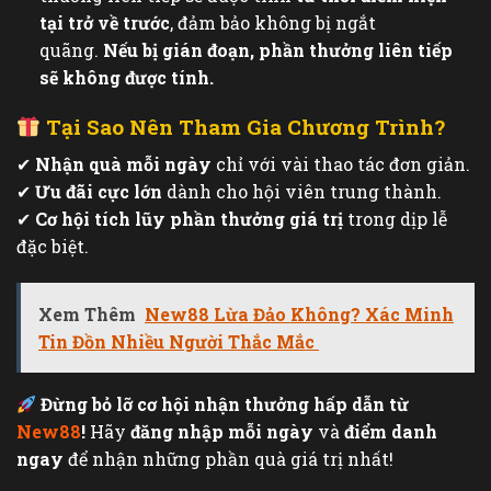
tại trở về trước
, đảm bảo không bị ngắt
quãng.
Nếu bị gián đoạn, phần thưởng liên tiếp
sẽ không được tính.
Tại Sao Nên Tham Gia Chương Trình?
✔
Nhận quà mỗi ngày
chỉ với vài thao tác đơn giản.
✔
Ưu đãi cực lớn
dành cho hội viên trung thành.
✔
Cơ hội tích lũy phần thưởng giá trị
trong dịp lễ
đặc biệt.
Xem Thêm
New88 Lừa Đảo Không? Xác Minh
Tin Đồn Nhiều Người Thắc Mắc
Đừng bỏ lỡ cơ hội nhận thưởng hấp dẫn từ
New88
!
Hãy
đăng nhập mỗi ngày
và
điểm danh
ngay
để nhận những phần quà giá trị nhất!