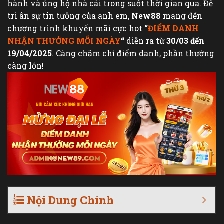
hành và ủng hộ nhà cái trong suốt thời gian qua. Để
tri ân sự tin tưởng của anh em,
New88
mang đến
chương trình khuyến mãi cực hot
“
ĐIỂM DANH
NHẬN THƯỞNG MỖI NGÀY
“
diễn ra từ
30/03 đến
19/04/2025
. Càng chăm chỉ điểm danh, phần thưởng
càng lớn!
Nội Dung Chính