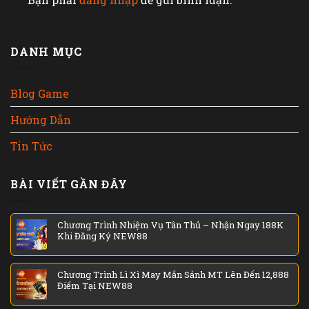
DANH MỤC
Blog Game
Hướng Dẫn
Tin Tức
BÀI VIẾT GẦN ĐÂY
Chương Trình Nhiệm Vụ Tân Thủ – Nhận Ngay 188K
Khi Đăng Ký NEW88
Chương Trình Lì Xì May Mắn Sảnh MT Lên Đến 12,888
Điểm Tại NEW88