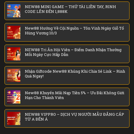
NEW88 MINI GAME – THỬ TÀI LIỀN TAY, RINH
CODE LÊN ĐẾN 1,888K
New88 Hướng Về Cội Nguồn – Tôn Vinh Ngày Giỗ Tổ
Hùng Vương 10/3
NEW88 Tri Ân Hội Viên – Điểm Danh Nhận Thưởng
Mỗi Ngày Cực Hấp Dẫn
Nhận Giftcode New88 Khủng Khi Chia Sẻ Link – Rinh
Quà Ngay!
New88 Khuyến Mãi Nạp Tiền 5% – Ưu Đãi Không Giới
Hạn Cho Thành Viên
NEW88 VIPPRO – DỊCH VỤ NGƯỜI MẪU ĐẲNG CẤP
TỪ A ĐẾN Á