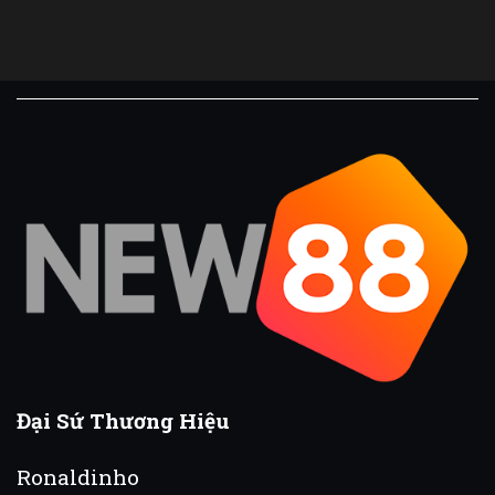
Đại Sứ Thương Hiệu
Ronaldinho