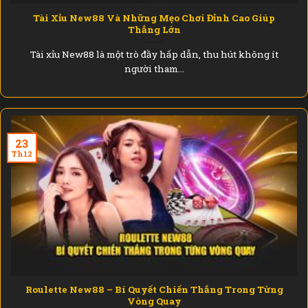
Tài Xỉu New88 Và Những Mẹo Chơi Đỉnh Cao Giúp
Thắng Lớn
Tài xỉu New88 là một trò đầy hấp dẫn, thu hút không ít
người tham...
23
Th12
Roulette New88 – Bí Quyết Chiến Thắng Trong Từng
Vòng Quay