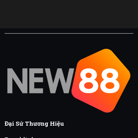
Đại Sứ Thương Hiệu