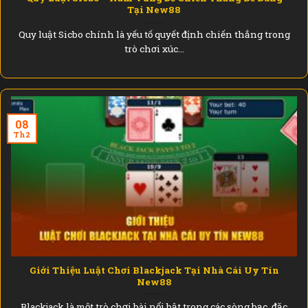
Tại New88
Quy luật Sicbo chính là yếu tố quyết định chiến thắng trong
trò chơi xúc...
08
Th2
Giới Thiệu Luật Chơi Blackjack Tại Nhà Cái Uy Tín
New88
Blackjack là một trò chơi bài nổi bật trong các sòng bạc, đặc