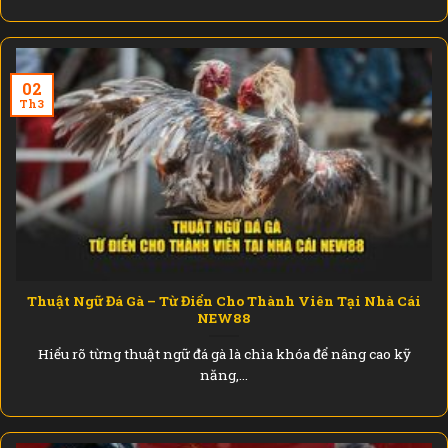
02
Th3
Thuật Ngữ Đá Gà – Từ Điển Cho Thành Viên Tại Nhà Cái
NEW88
Hiểu rõ từng thuật ngữ đá gà là chìa khóa để nâng cao kỹ
năng,...