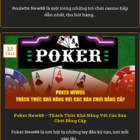
Roulette New88 là một trong những trò chơi casino hấp
dẫn nhất, thu hút hàng...
23
Th12
Poker New88 – Thách Thức Khả Năng Với Các Bàn
Chơi Đẳng Cấp
Poker New88 là nơi hội tụ những tay đấu kỳ cựu, nơi mỗi
ván thi...