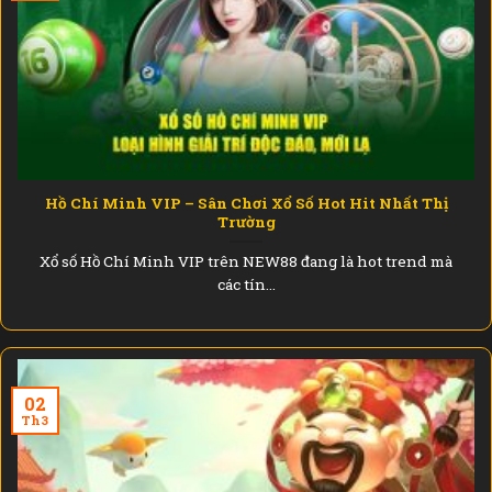
Hồ Chí Minh VIP – Sân Chơi Xổ Số Hot Hit Nhất Thị
Trường
Xổ số Hồ Chí Minh VIP trên NEW88 đang là hot trend mà
các tín...
02
Th3