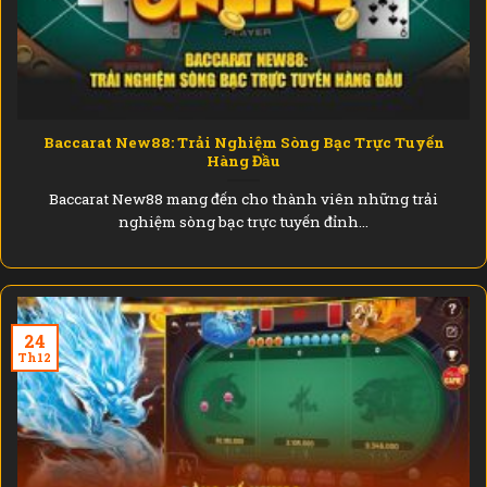
Baccarat New88: Trải Nghiệm Sòng Bạc Trực Tuyến
Hàng Đầu
Baccarat New88 mang đến cho thành viên những trải
nghiệm sòng bạc trực tuyến đỉnh...
24
Th12