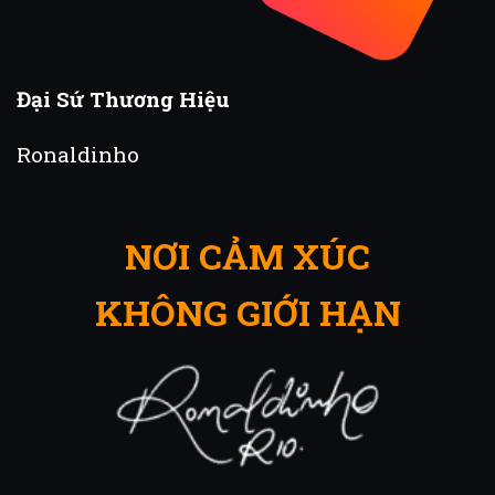
Đại Sứ Thương Hiệu
Ronaldinho
NƠI CẢM XÚC
KHÔNG GIỚI HẠN