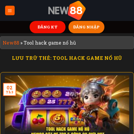
Bỏ
qua
nội
dung
ĐĂNG KÝ
ĐĂNG NHẬP
New88
»
Tool hack game nổ hũ
LƯU TRỮ THẺ:
TOOL HACK GAME NỔ HŨ
02
Th3