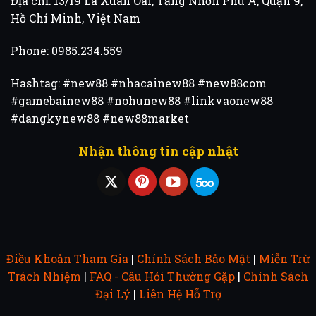
Địa chỉ: 13/19 Lã Xuân Oai, Tăng Nhơn Phú A, Quận 9,
Hồ Chí Minh, Việt Nam
Phone: 0985.234.559
Hashtag: #new88 #nhacainew88 #new88com
#gamebainew88 #nohunew88 #linkvaonew88
#dangkynew88 #new88market
Nhận thông tin cập nhật
Điều Khoản Tham Gia
|
Chính Sách Bảo Mật
|
Miễn Trừ
Trách Nhiệm
|
FAQ - Câu Hỏi Thường Gặp
|
Chính Sách
Đại Lý
|
Liên Hệ Hỗ Trợ