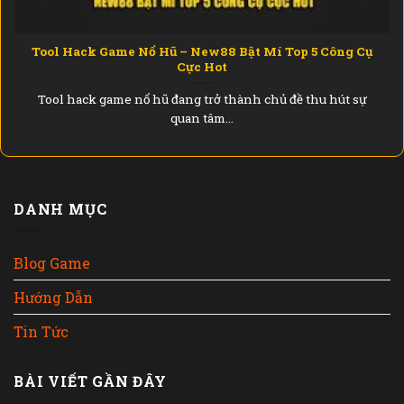
Tool Hack Game Nổ Hũ – New88 Bật Mí Top 5 Công Cụ
Cực Hot
Tool hack game nổ hũ đang trở thành chủ đề thu hút sự
quan tâm...
DANH MỤC
Blog Game
Hướng Dẫn
Tin Tức
BÀI VIẾT GẦN ĐÂY