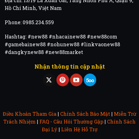
Địa chỉ: 13/19 Lã Xuân Oai, Tăng Nhơn Phú A, Quận 9,
Hồ Chí Minh, Việt Nam
Phone: 0985.234.559
Hashtag: #new88 #nhacainew88 #new88com
#gamebainew88 #nohunew88 #linkvaonew88
#dangkynew88 #new88market
Nhận thông tin cập nhật
Điều Khoản Tham Gia
|
Chính Sách Bảo Mật
|
Miễn Trừ
Trách Nhiệm
|
FAQ - Câu Hỏi Thường Gặp
|
Chính Sách
Đại Lý
|
Liên Hệ Hỗ Trợ