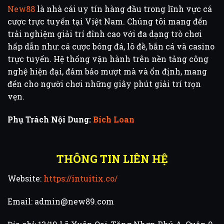
New88
là nhà cái uy tín hàng đầu trong lĩnh vực cá
cược trực tuyến tại Việt Nam. Chúng tôi mang đến
trải nghiệm giải trí đỉnh cao với đa dạng trò chơi
hấp dẫn như: cá cược bóng đá, lô đề, bắn cá và casino
trực tuyến. Hệ thống vận hành trên nền tảng công
nghệ hiện đại, đảm bảo mượt mà và ổn định, mang
đến cho người chơi những giây phút giải trí trọn
vẹn.
Phụ Trách Nội Dung:
Bích Loan
THÔNG TIN LIÊN HỆ
Website:
https://intuitix.co/
Email:
admin@new89.com