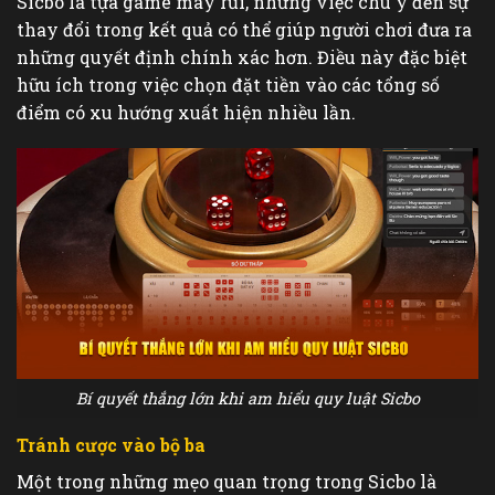
Sicbo là tựa game may rủi, nhưng việc chú ý đến sự
thay đổi trong kết quả có thể giúp người chơi đưa ra
những quyết định chính xác hơn. Điều này đặc biệt
hữu ích trong việc chọn đặt tiền vào các tổng số
điểm có xu hướng xuất hiện nhiều lần.
Bí quyết thắng lớn khi am hiểu quy luật Sicbo
Tránh cược vào bộ ba
Một trong những mẹo quan trọng trong Sicbo là