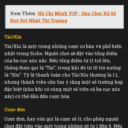
Xem Thêm
Hồ Chí Minh VIP - Sân Chơi Xổ Số
Hot Hit Nhất Thị Trường
Tài/Xỉu
Tài/Xỉu là một trong những cược cơ bản và phổ biến
nhất trong Sicbo. Người chơi sẽ đặt vào tổng điểm
của ba cục xúc xắc. Nếu tổng điểm từ 11 trở lên,
thắng được gọi là “Tài”, trong khi đó từ 10 trở xuống
là “Xỉu”. Tỷ lệ thanh toán cho Tài/Xỉu thường là 1:1,
nhưng thành viên cần lưu ý rằng một số trường hợp
đặc biệt (như khi có cùng một số trên cả ba cục xúc
xắc) có thể dẫn đến cược hòa.
Cược đơn
Cược đơn, hay còn gọi là cược số ít, cho phép người
chơi đặt tiền vào một trong những số từ 1 đến 6. Nếu