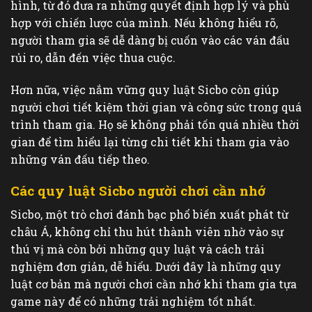
hình, từ đó đưa ra những quyết định hợp lý và phù
hợp với chiến lược của mình. Nếu không hiểu rõ,
người tham gia sẽ dễ dàng bị cuốn vào các ván đấu
rủi ro, dẫn đến việc thua cuộc.
Hơn nữa, việc nắm vững quy luật Sicbo còn giúp
người chơi tiết kiệm thời gian và công sức trong quá
trình tham gia. Họ sẽ không phải tốn quá nhiều thời
gian để tìm hiểu lại từng chi tiết khi tham gia vào
những ván đấu tiếp theo.
Các quy luật Sicbo người chơi cần nhớ
Sicbo, một trò chơi đánh bạc phổ biến xuất phát từ
châu Á, không chỉ thu hút thành viên nhờ vào sự
thú vị mà còn bởi những quy luật và cách trải
nghiệm đơn giản, dễ hiểu. Dưới đây là những quy
luật cơ bản mà người chơi cần nhớ khi tham gia tựa
game này để có những trải nghiệm tốt nhất.