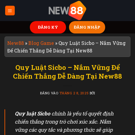
Bỏ
qua
nội
dung
ĐĂNG KÝ
ĐĂNG NHẬP
New88
»
Blog Game
»
Quy Luật Sicbo – Nắm Vững
Để Chiến Thắng Dễ Dàng Tại New88
Quy Luật Sicbo – Nắm Vững Để
Chiến Thắng Dễ Dàng Tại New88
ĐĂNG VÀO
THÁNG 2 8, 2025
BỞI
Quy luật Sicbo
chính là yếu tố quyết định
chiến thắng trong trò chơi xúc xắc. Nắm
vững các quy tắc và phương thức sẽ giúp