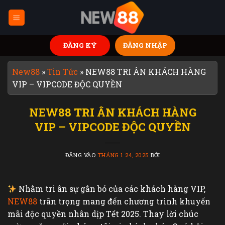
Bỏ
qua
nội
dung
ĐĂNG KÝ
ĐĂNG NHẬP
New88
»
Tin Tức
»
NEW88 TRI ÂN KHÁCH HÀNG
VIP – VIPCODE ĐỘC QUYỀN
NEW88 TRI ÂN KHÁCH HÀNG
VIP – VIPCODE ĐỘC QUYỀN
ĐĂNG VÀO
THÁNG 1 24, 2025
BỞI
Nhằm tri ân sự gắn bó của các khách hàng VIP,
NEW88
trân trọng mang đến chương trình khuyến
mãi độc quyền nhân dịp Tết 2025. Thay lời chúc