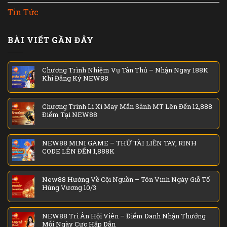
Tin Tức
BÀI VIẾT GẦN ĐÂY
Chương Trình Nhiệm Vụ Tân Thủ – Nhận Ngay 188K
Khi Đăng Ký NEW88
Chương Trình Lì Xì May Mắn Sảnh MT Lên Đến 12,888
Điểm Tại NEW88
NEW88 MINI GAME – THỬ TÀI LIỀN TAY, RINH
CODE LÊN ĐẾN 1,888K
New88 Hướng Về Cội Nguồn – Tôn Vinh Ngày Giỗ Tổ
Hùng Vương 10/3
NEW88 Tri Ân Hội Viên – Điểm Danh Nhận Thưởng
Mỗi Ngày Cực Hấp Dẫn