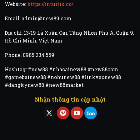
Website:
https://intuitix.co/
Email:
admin@new89.com
Địa chỉ: 13/19 Lã Xuân Oai, Tăng Nhơn Phú A, Quận 9,
Hồ Chí Minh, Việt Nam
Phone: 0985.234.559
Hashtag: #new88 #nhacainew88 #new88com
#gamebainew88 #nohunew88 #linkvaonew88
#dangkynew88 #new88market
Nhận thông tin cập nhật