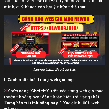
sản của hội viên. Để bảo vệ quyền lợi và tài sản của
mình, quý khách cần lưu ý những điều sau:
New88 Cảnh Báo Lừa Đảo
1. Cách nhận biết trang web giả mạo:
Chức năng “
Chơi thử
” trên các trang web giả mạo
thường không hoạt động hoặc hiển thị trạng thái
“
Đang bảo trì tính năng này!
“. Xác định 100% web
giả mạo.