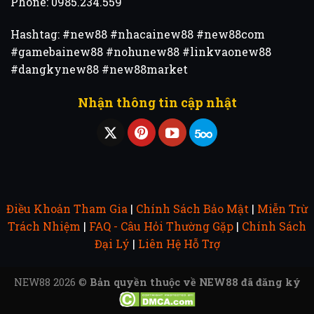
Phone: 0985.234.559
Hashtag: #new88 #nhacainew88 #new88com
#gamebainew88 #nohunew88 #linkvaonew88
#dangkynew88 #new88market
Nhận thông tin cập nhật
Điều Khoản Tham Gia
|
Chính Sách Bảo Mật
|
Miễn Trừ
Trách Nhiệm
|
FAQ - Câu Hỏi Thường Gặp
|
Chính Sách
Đại Lý
|
Liên Hệ Hỗ Trợ
NEW88 2026 ©
Bản quyền thuộc về NEW88 đã đăng ký