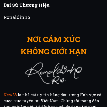
Đại Sứ Thương Hiệu
Ronaldinho
NƠI CẢM XÚC
KHÔNG GIỚI HẠN
New88
là nhà cái uy tín hàng đầu trong lĩnh vực cá
cược trực tuyến tại Việt Nam. Chúng tôi mang đến
trải nghiệm giải trí đỉnh cao với đa dạng trò chơi