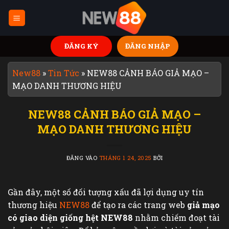
Bỏ
qua
nội
dung
ĐĂNG KÝ
ĐĂNG NHẬP
New88
»
Tin Tức
»
NEW88 CẢNH BÁO GIẢ MẠO –
MẠO DANH THƯƠNG HIỆU
NEW88 CẢNH BÁO GIẢ MẠO –
MẠO DANH THƯƠNG HIỆU
ĐĂNG VÀO
THÁNG 1 24, 2025
BỞI
Gần đây, một số đối tượng xấu đã lợi dụng uy tín
thương hiệu
NEW88
để tạo ra các trang web
giả mạo
có giao diện giống hệt NEW88
nhằm chiếm đoạt tài