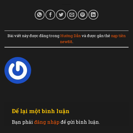
Bài viết này được đăng trong
Hướng Dẫn
và được gắn thẻ
nạp tiền
new88
.
Để lại một bình luận
Bạn phải
đăng nhập
để gửi bình luận.