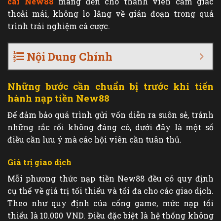
cái New88
mang đến cho thành viên cảm giác
thoải mái, không lo lắng về gián đoạn trong quá
trình trải nghiệm cá cược.
Nội Dung Chính
Những bước cần chuẩn bị trước khi tiến
hành nạp tiền New88
Để đảm bảo quá trình gửi vốn diễn ra suôn sẻ, tránh
những rắc rối không đáng có, dưới đây là một số
điều cần lưu ý mà các hội viên cần tuân thủ.
Giá trị giao dịch
Mỗi phương thức nạp tiền New88 đều có quy định
cụ thể về giá trị tối thiểu và tối đa cho các giao dịch.
Theo như quy định của cổng game, mức nạp tối
thiểu là 10.000 VND. Điều đặc biệt là hệ thống không