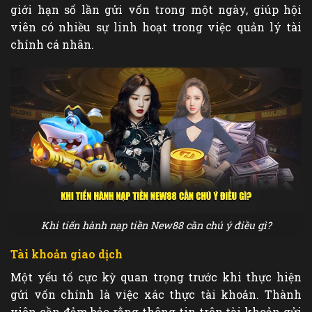
giới hạn số lần gửi vốn trong một ngày, giúp hội
viên có nhiều sự linh hoạt trong việc quản lý tài
chính cá nhân.
Khi tiến hành nạp tiền New88 cần chú ý điều gì?
Tài khoản giao dịch
Một yếu tố cực kỳ quan trọng trước khi thực hiện
gửi vốn chính là việc xác thực tài khoản. Thành
viên cần đảm bảo rằng thông tin trên tài khoản gửi