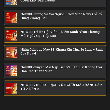
CODE LÊN ĐẾN 1,888K
New88 Hướng Về Cội Nguồn – Tôn Vinh Ngày Giỗ Tổ
Hùng Vương 10/3
NEW88 Tri Ân Hội Viên – Điểm Danh Nhận Thưởng
Mỗi Ngày Cực Hấp Dẫn
Nhận Giftcode New88 Khủng Khi Chia Sẻ Link – Rinh
Quà Ngay!
New88 Khuyến Mãi Nạp Tiền 5% – Ưu Đãi Không Giới
Hạn Cho Thành Viên
NEW88 VIPPRO – DỊCH VỤ NGƯỜI MẪU ĐẲNG CẤP
TỪ A ĐẾN Á