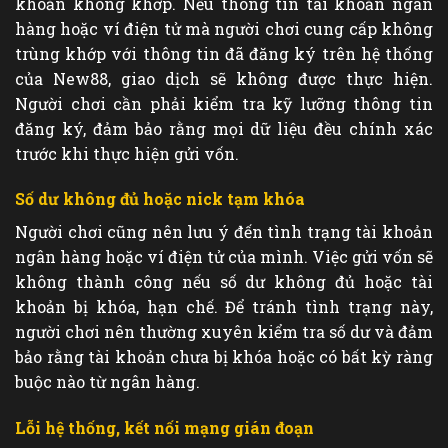
khoản không khớp. Nếu thông tin tài khoản ngân
hàng hoặc ví điện tử mà người chơi cung cấp không
trùng khớp với thông tin đã đăng ký trên hệ thống
của New88, giao dịch sẽ không được thực hiện.
Người chơi cần phải kiểm tra kỹ lưỡng thông tin
đăng ký, đảm bảo rằng mọi dữ liệu đều chính xác
trước khi thực hiện gửi vốn.
Số dư không đủ hoặc nick tạm khóa
Người chơi cũng nên lưu ý đến tình trạng tài khoản
ngân hàng hoặc ví điện tử của mình. Việc gửi vốn sẽ
không thành công nếu số dư không đủ hoặc tài
khoản bị khóa, hạn chế. Để tránh tình trạng này,
người chơi nên thường xuyên kiểm tra số dư và đảm
bảo rằng tài khoản chưa bị khóa hoặc có bất kỳ ràng
buộc nào từ ngân hàng.
Lỗi hệ thống, kết nối mạng gián đoạn