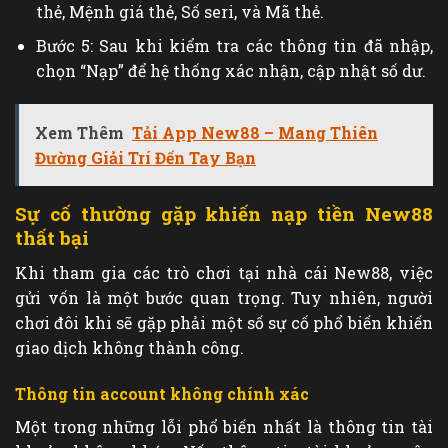
thẻ, Mệnh giá thẻ, Số seri, và Mã thẻ.
Bước 5: Sau khi kiểm tra các thông tin đã nhập,
chọn “Nạp” để hệ thống xác nhận, cập nhật số dư.
Xem Thêm
Tải App New88 – Mang Thiên
Đường Giải Trí Đến Tay Bạn
Sự cố thường gặp khiến nạp tiền New88
thất bại
Khi tham gia các trò chơi tại nhà cái New88, việc
gửi vốn là một bước quan trọng. Tuy nhiên, người
chơi đôi khi sẽ gặp phải một số sự cố phổ biến khiến
giao dịch không thành công.
Thông tin account không chính xác
Một trong những lỗi phổ biến nhất là thông tin tài