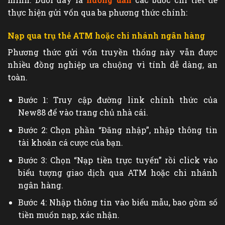
thực hiện gửi vốn qua ba phương thức chính:
Nạp qua trụ thẻ ATM hoặc chi nhánh ngân hàng
Phương thức gửi vốn truyền thống này vẫn được
nhiều đồng nghiệp ưa chuộng vì tính dễ dàng, an
toàn.
Bước 1: Truy cập đường link chính thức của
New88 để vào trang chủ nhà cái.
Bước 2: Chọn phần “Đăng nhập”, nhập thông tin
tài khoản cá cược của bạn.
Bước 3: Chọn “Nạp tiền trực tuyến” rồi click vào
biểu tượng giao dịch qua ATM hoặc chi nhánh
ngân hàng.
Bước 4: Nhập thông tin vào biểu mẫu, bao gồm số
tiền muốn nạp, xác nhận.