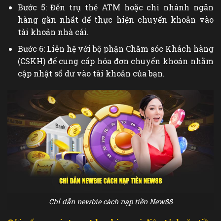
Bước 5: Đến trụ thẻ ATM hoặc chi nhánh ngân
hàng gần nhất để thực hiện chuyển khoản vào
tài khoản nhà cái.
Bước 6: Liên hệ với bộ phận Chăm sóc Khách hàng
(CSKH) để cung cấp hóa đơn chuyển khoản nhằm
cập nhật số dư vào tài khoản của bạn.
Chỉ dẫn newbie cách nạp tiền New88