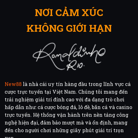
NƠI CẢM XÚC
KHÔNG GIỚI HẠN
New88
là nhà cái uy tín hàng đầu trong lĩnh vực cá
cược trực tuyến tại Việt Nam. Chúng tôi mang đến
trải nghiệm giải trí đỉnh cao với đa dạng trò chơi
hấp dẫn như: cá cược bóng đá, lô đề, bắn cá và casino
trực tuyến. Hệ thống vận hành trên nền tảng công
nghệ hiện đại, đảm bảo mượt mà và ổn định, mang
đến cho người chơi những giây phút giải trí trọn
vẹn.