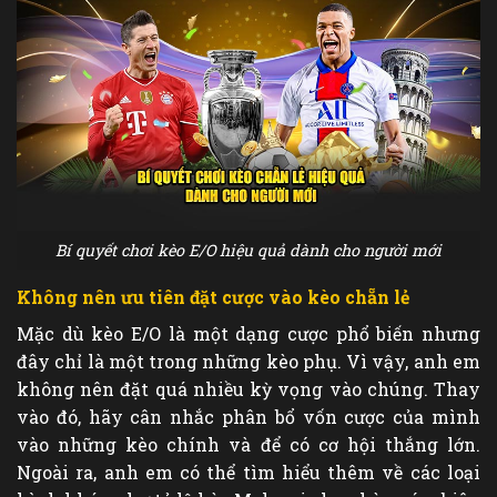
Bí quyết chơi kèo E/O hiệu quả dành cho người mới
Không nên ưu tiên đặt cược vào kèo chẵn lẻ
Mặc dù kèo E/O là một dạng cược phổ biến nhưng
đây chỉ là một trong những kèo phụ. Vì vậy, anh em
không nên đặt quá nhiều kỳ vọng vào chúng. Thay
vào đó, hãy cân nhắc phân bổ vốn cược của mình
vào những kèo chính và để có cơ hội thắng lớn.
Ngoài ra, anh em có thể tìm hiểu thêm về các loại