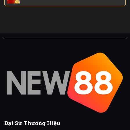
Đại Sứ Thương Hiệu