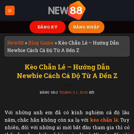
Bỏ
qua
nội
dung
ĐĂNG KÝ
ĐĂNG NHẬP
New88
»
Blog Game
»
Kèo Chẵn Lẻ – Hướng Dẫn
Newbie Cách Cá Độ Từ A Đến Z
Kèo Chẵn Lẻ – Hướng Dẫn
Newbie Cách Cá Độ Từ A Đến Z
ĐĂNG VÀO
THÁNG 3 1, 2025
BỞI
Với những anh em đã có kinh nghiệm cá độ lâu
năm, chắc hẳn không còn xa lạ với
kèo chẵn lẻ
. Tuy
nhiên, đối với những ai mới bắt đầu tham gia thì có