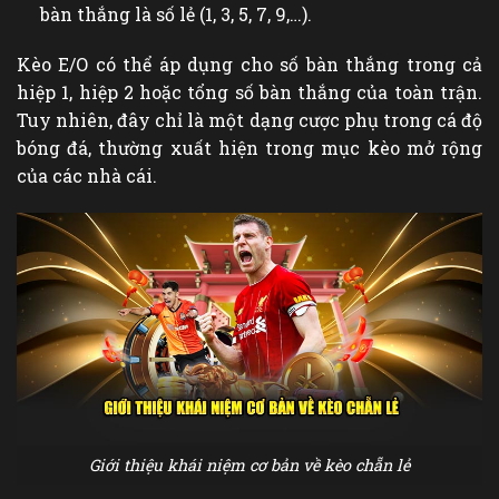
bàn thắng là số lẻ (1, 3, 5, 7, 9,…).
Kèo E/O có thể áp dụng cho số bàn thắng trong cả
hiệp 1, hiệp 2 hoặc tổng số bàn thắng của toàn trận.
Tuy nhiên, đây chỉ là một dạng cược phụ trong cá độ
bóng đá, thường xuất hiện trong mục kèo mở rộng
của các nhà cái.
Giới thiệu khái niệm cơ bản về kèo chẵn lẻ