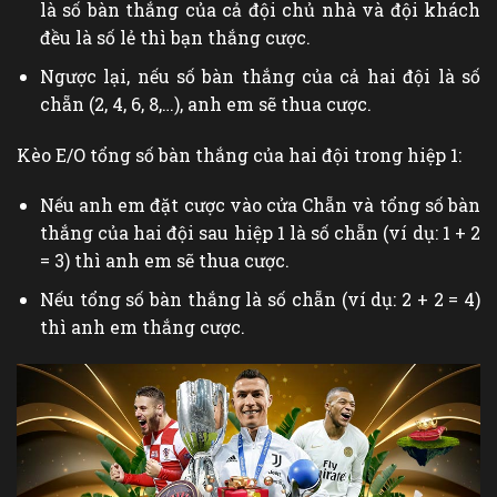
là số bàn thắng của cả đội chủ nhà và đội khách
đều là số lẻ thì bạn thắng cược.
Ngược lại, nếu số bàn thắng của cả hai đội là số
chẵn (2, 4, 6, 8,…), anh em sẽ thua cược.
Kèo E/O tổng số bàn thắng của hai đội trong hiệp 1:
Nếu anh em đặt cược vào cửa Chẵn và tổng số bàn
thắng của hai đội sau hiệp 1 là số chẵn (ví dụ: 1 + 2
= 3) thì anh em sẽ thua cược.
Nếu tổng số bàn thắng là số chẵn (ví dụ: 2 + 2 = 4)
thì anh em thắng cược.