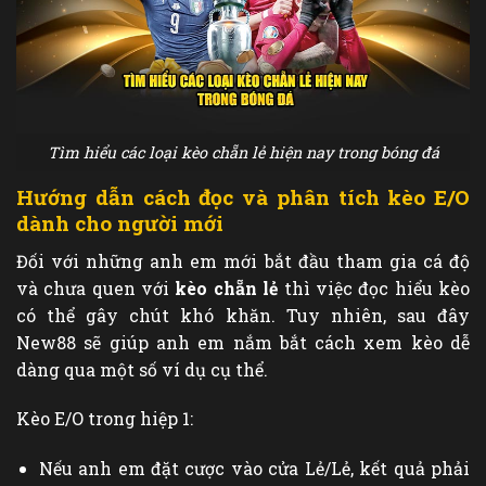
Tìm hiểu các loại kèo chẵn lẻ hiện nay trong bóng đá
Hướng dẫn cách đọc và phân tích kèo E/O
dành cho người mới
Đối với những anh em mới bắt đầu tham gia cá độ
và chưa quen với
kèo chẵn lẻ
thì việc đọc hiểu kèo
có thể gây chút khó khăn. Tuy nhiên, sau đây
New88 sẽ giúp anh em nắm bắt cách xem kèo dễ
dàng qua một số ví dụ cụ thể.
Kèo E/O trong hiệp 1:
Nếu anh em đặt cược vào cửa Lẻ/Lẻ, kết quả phải