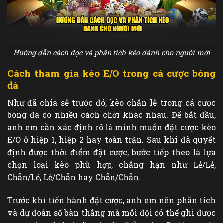
Hướng dẫn cách đọc và phân tích kèo dành cho người mới
Cách tham gia kèo E/O trong cá cược bóng
đá
Như đã chia sẻ trước đó, kèo chẵn lẻ trong cá cược
bóng đá có nhiều cách chơi khác nhau. Để bắt đầu,
anh em cần xác định rõ là mình muốn đặt cược kèo
E/O ở hiệp 1, hiệp 2 hay toàn trận. Sau khi đã quyết
định được thời điểm đặt cược, bước tiếp theo là lựa
chọn loại kèo phù hợp, chẳng hạn như Lẻ/Lẻ,
Chẵn/Lẻ, Lẻ/Chẵn hay Chẵn/Chẵn.
Trước khi tiến hành đặt cược, anh em nên phân tích
và dự đoán số bàn thắng mà mỗi đội có thể ghi được