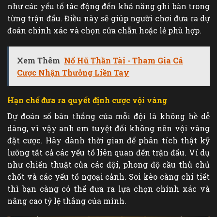
như các yếu tố tác động đến khả năng ghi bàn trong
từng trận đấu. Điều này sẽ giúp người chơi đưa ra dự
đoán chính xác và chọn cửa chẵn hoặc lẻ phù hợp.
Xem Thêm
Nổ Hũ Thần Tài - Tham Gia Cá
Cược Nhận Thưởng Liền Tay
Hạn chế đưa ra quyết định cược vội vàng
Dự đoán số bàn thắng của mỗi đội là không hề dễ
dàng, vì vậy anh em tuyệt đối không nên vội vàng
đặt cược. Hãy dành thời gian để phân tích thật kỹ
lưỡng tất cả các yếu tố liên quan đến trận đấu. Ví dụ
như chiến thuật của các đội, phong độ cầu thủ chủ
chốt và các yếu tố ngoại cảnh. Soi kèo càng chi tiết
thì bạn càng có thể đưa ra lựa chọn chính xác và
nâng cao tỷ lệ thắng của mình.