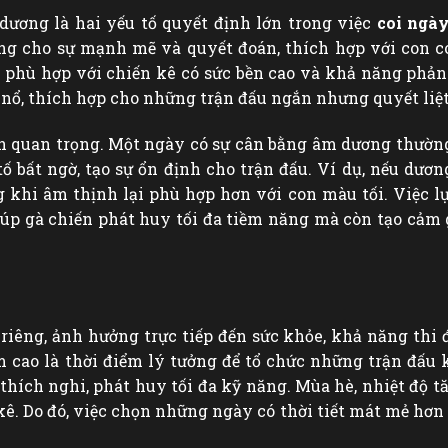
dương là hai yếu tố quyết định lớn trong việc
coi ngày
g cho sự mạnh mẽ và quyết đoán, thích hợp với con có
 phù hợp với chiến kê có sức bền cao và khả năng phản 
ổ, thích hợp cho những trận đấu ngắn nhưng quyết liệt
 quan trọng. Một ngày có sự cân bằng âm dương thườ
ố bất ngờ, tạo sự ổn định cho trận đấu. Ví dụ, nếu dươn
g khi âm thịnh lại phù hợp hơn với con màu tối. Việc l
úp gà chiến phát huy tối đa tiềm năng mà còn tạo cảm 
iêng, ảnh hưởng trực tiếp đến sức khỏe, khả năng thi 
m cao là thời điểm lý tưởng để tổ chức những trận đấu k
 thích nghi, phát huy tối đa kỹ năng. Mùa hè, nhiệt độ t
ê. Do đó, việc chọn những ngày có thời tiết mát mẻ hơn 