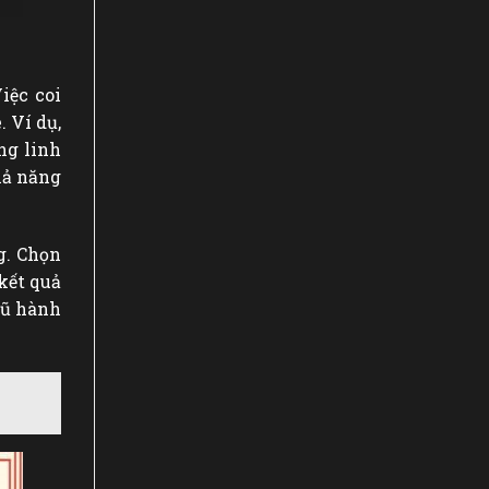
iệc coi
 Ví dụ,
ng linh
hả năng
g. Chọn
kết quả
gũ hành