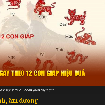
oi ngày theo 12 con giáp hiệu quả
nh, âm dương