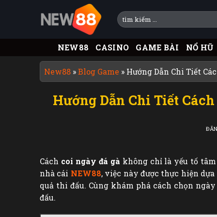
Bỏ
qua
nội
dung
NEW88
CASINO
GAME BÀI
NỔ HŨ
New88
»
Blog Game
»
Hướng Dẫn Chi Tiết Cá
Hướng Dẫn Chi Tiết Cách
ĐĂ
Cách
coi ngày đá gà
không chỉ là yếu tố tâm
nhà cái
NEW88
, việc này được thực hiện dựa
quả thi đấu. Cùng khám phá cách chọn ngày 
đấu.