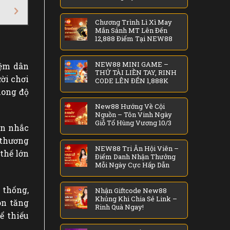
Chương Trình Lì Xì May
Mắn Sảnh MT Lên Đến
12,888 Điểm Tại NEW88
NEW88 MINI GAME –
iệm dân
THỬ TÀI LIỀN TAY, RINH
ời chơi
CODE LÊN ĐẾN 1,888K
hong độ
New88 Hướng Về Cội
Nguồn – Tôn Vinh Ngày
Giỗ Tổ Hùng Vương 10/3
ân nhắc
 thương
NEW88 Tri Ân Hội Viên –
 thế lớn
Điểm Danh Nhận Thưởng
Mỗi Ngày Cực Hấp Dẫn
 thống,
Nhận Giftcode New88
Khủng Khi Chia Sẻ Link –
òn tăng
Rinh Quà Ngay!
ể thiếu