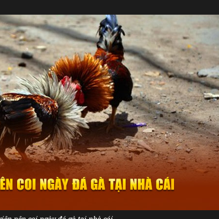
iên nên coi ngày đá gà tại nhà cái