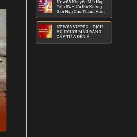
New88 Khuyến Mãi Nạp
Tiền 5% – Ưu Đãi Không
Giới Hạn Cho Thành Viên
NEW88 VIPPRO – DỊCH
VỤ NGƯỜI MẪU ĐẲNG
CẤP TỪ A ĐẾN Á