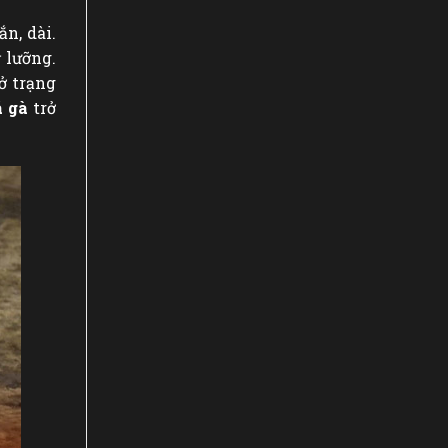
ắn, dài.
 lưỡng.
ở trạng
á gà
trở