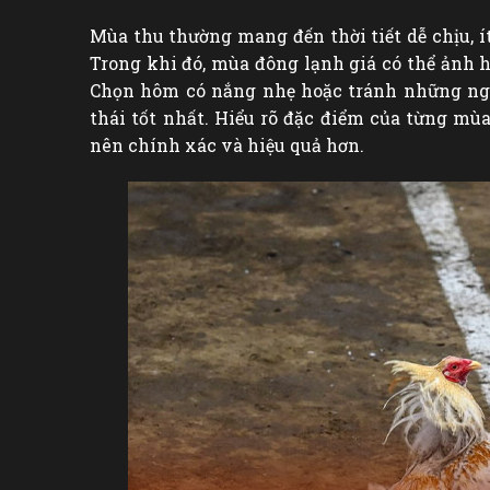
Mùa thu thường mang đến thời tiết dễ chịu, ít
Trong khi đó, mùa đông lạnh giá có thể ảnh
Chọn hôm có nắng nhẹ hoặc tránh những ngày
thái tốt nhất. Hiểu rõ đặc điểm của từng mù
nên chính xác và hiệu quả hơn.