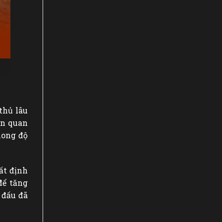
thủ lâu
ên quan
hong độ
ất định
để tăng
 đấu đã