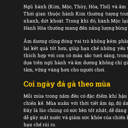
Ngũ hành (Kim, Mộc, Thủy, Hỏa, Thổ) và âm 
Thời gian thuộc hành Kim thường tượng trưn
nhanh, dứt khoát. Trong khi đó, hành Mộc lại
Hành Hỏa thường mang đến năng lượng bùng n
Âm dương cũng đóng vai trò không kém phần
lại kết quả tốt hơn, giúp hạn chế những yếu t
thích hợp với con có màu sắc tươi sáng, tron
dựa trên ngũ hành và âm dương không chỉ gi
tâm, vững vàng hơn cho người chơi.
Coi ngày đá gà theo mùa
Mỗi mùa trong năm đều có đặc điểm khí hậu r
chiến kê. Mùa xuân với thời tiết ấm áp, độ ẩ
Đây là lúc chúng có sức bền tốt nhất, dễ dàng
dễ gây mất nước và giảm sức khỏe của chiến k
hạn chế rủi ro.