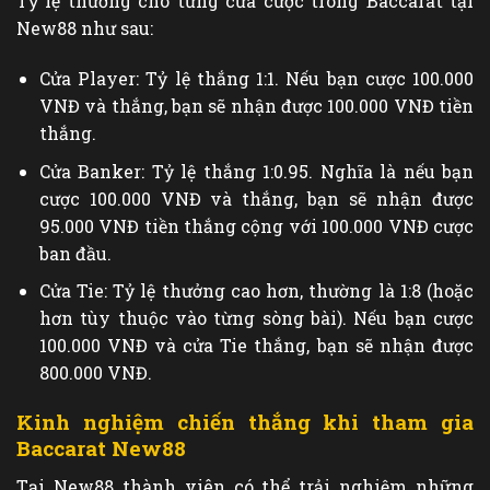
Tỷ lệ thưởng cho từng cửa cược trong Baccarat tại
New88 như sau:
Cửa Player: Tỷ lệ thắng 1:1. Nếu bạn cược 100.000
VNĐ và thắng, bạn sẽ nhận được 100.000 VNĐ tiền
thắng.
Cửa Banker: Tỷ lệ thắng 1:0.95. Nghĩa là nếu bạn
cược 100.000 VNĐ và thắng, bạn sẽ nhận được
95.000 VNĐ tiền thắng cộng với 100.000 VNĐ cược
ban đầu.
Cửa Tie: Tỷ lệ thưởng cao hơn, thường là 1:8 (hoặc
hơn tùy thuộc vào từng sòng bài). Nếu bạn cược
100.000 VNĐ và cửa Tie thắng, bạn sẽ nhận được
800.000 VNĐ.
Kinh nghiệm chiến thắng khi tham gia
Baccarat New88
Tại New88 thành viên có thể trải nghiệm những