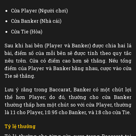
Cửa Player (Người chơi)
Cửa Banker (Nhà cái)
Cửa Tie (Hòa)
Sau khi hai bên (Player và Banker) được chia hai lá
bài, điểm số của mỗi bên sẽ được tính theo quy tắc
nêu trên. Cửa có điểm cao hơn sẽ thắng. Nếu tổng
điểm của Player và Banker bằng nhau, cược vào cửa
Tie sẽ thắng.
Lưu ý rằng trong Baccarat, Banker có một chút lợi
thế hơn Player; do đó, thưởng cho cửa Banker
thường thấp hơn một chút so với cửa Player, thường
là 1:1 cho Player, 1:0.95 cho Banker, và 1:8 cho cửa Tie.
Tỷ lệ thưởng