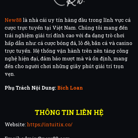
New88
là nhà cái uy tín hàng đầu trong lĩnh vực cá
cược trực tuyến tại Việt Nam. Chúng tôi mang đến
trải nghiệm giải trí đỉnh cao với đa dạng trò chơi
hấp dẫn như: cá cược bóng đá, lô đề, bắn cá và casino
trực tuyến. Hệ thống vận hành trên nền tảng công
nghệ hiện đại, đảm bảo mượt mà và ổn định, mang
đến cho người chơi những giây phút giải trí trọn
vẹn.
Phụ Trách Nội Dung:
Bích Loan
THÔNG TIN LIÊN HỆ
Website:
https://intuitix.co/