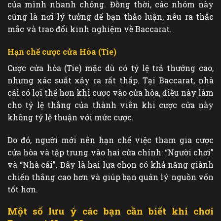
của mình nhanh chóng. Đồng thời, các nhóm này
cũng là nơi lý tưởng để bạn thảo luận, nêu ra thắc
mắc và trao đổi kinh nghiệm về Baccarat.
Hạn chế cược cửa Hòa (Tie)
Cược cửa hòa (Tie) mặc dù có tỷ lệ trả thưởng cao,
nhưng xác suất xảy ra rất thấp. Tại Baccarat, nhà
cái có lợi thế hơn khi cược vào cửa hòa, điều này làm
cho tỷ lệ thắng của thành viên khi cược cửa này
không tỷ lệ thuận với mức cược.
Do đó, người mới nên hạn chế việc tham gia cược
cửa hòa và tập trung vào hai cửa chính: “Người chơi”
và “Nhà cái”. Đây là hai lựa chọn có khả năng giành
chiến thắng cao hơn và giúp bạn quản lý nguồn vốn
tốt hơn.
Một số lưu ý các bạn cần biết khi chơi