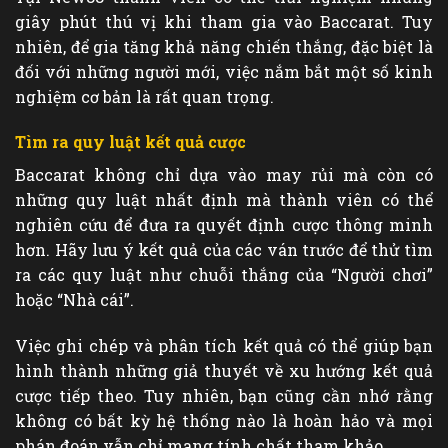
giây phút thú vị khi tham gia vào Baccarat. Tuy
nhiên, để gia tăng khả năng chiến thắng, đặc biệt là
đối với những người mới, việc nắm bắt một số kinh
nghiệm cơ bản là rất quan trọng.
Tìm ra quy luật kết quả cược
Baccarat không chỉ dựa vào may rủi mà còn có
những quy luật nhất định mà thành viên có thể
nghiên cứu để đưa ra quyết định cược thông minh
hơn. Hãy lưu ý kết quả của các ván trước để thử tìm
ra các quy luật như chuỗi thắng của “Người chơi”
hoặc “Nhà cái”.
Việc ghi chép và phân tích kết quả có thể giúp bạn
hình thành những giả thuyết về xu hướng kết quả
cược tiếp theo. Tuy nhiên, bạn cũng cần nhớ rằng
không có bất kỳ hệ thống nào là hoàn hảo và mọi
phán đoán vẫn chỉ mang tính chất tham khảo.