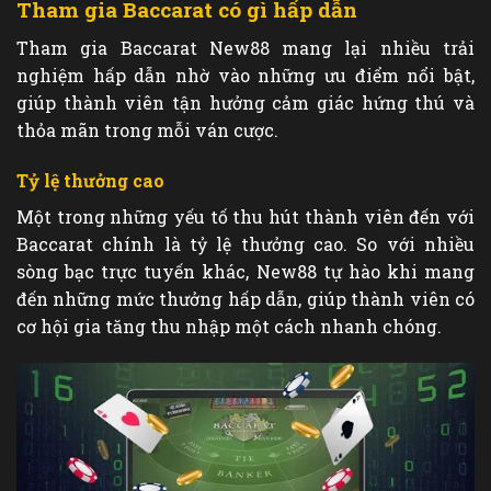
Tham gia Baccarat có gì hấp dẫn
Tham gia Baccarat New88 mang lại nhiều trải
nghiệm hấp dẫn nhờ vào những ưu điểm nổi bật,
giúp thành viên tận hưởng cảm giác hứng thú và
thỏa mãn trong mỗi ván cược.
Tỷ lệ thưởng cao
Một trong những yếu tố thu hút thành viên đến với
Baccarat chính là tỷ lệ thưởng cao. So với nhiều
sòng bạc trực tuyến khác, New88 tự hào khi mang
đến những mức thưởng hấp dẫn, giúp thành viên có
cơ hội gia tăng thu nhập một cách nhanh chóng.