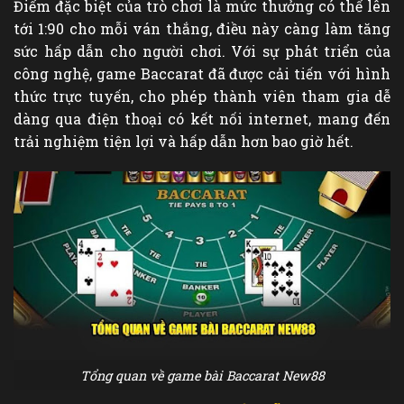
Điểm đặc biệt của trò chơi là mức thưởng có thể lên
tới 1:90 cho mỗi ván thắng, điều này càng làm tăng
sức hấp dẫn cho người chơi. Với sự phát triển của
công nghệ, game Baccarat đã được cải tiến với hình
thức trực tuyến, cho phép thành viên tham gia dễ
dàng qua điện thoại có kết nối internet, mang đến
trải nghiệm tiện lợi và hấp dẫn hơn bao giờ hết.
Tổng quan về game bài Baccarat New88