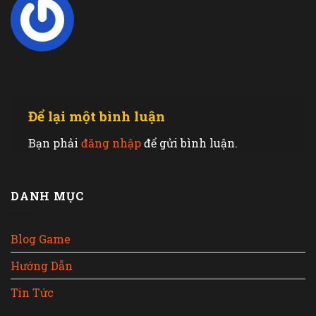
Để lại một bình luận
Bạn phải
đăng nhập
để gửi bình luận.
DANH MỤC
Blog Game
Hướng Dẫn
Tin Tức