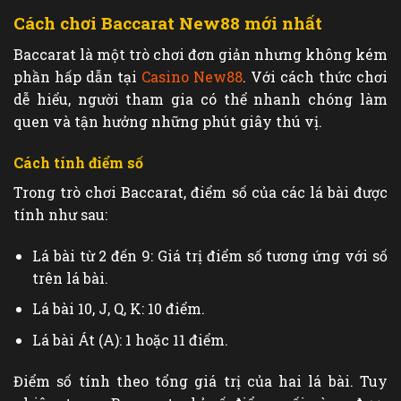
Cách chơi Baccarat New88 mới nhất
Baccarat là một trò chơi đơn giản nhưng không kém
phần hấp dẫn tại
Casino New88
. Với cách thức chơi
dễ hiểu, người tham gia có thể nhanh chóng làm
quen và tận hưởng những phút giây thú vị.
Cách tính điểm số
Trong trò chơi Baccarat, điểm số của các lá bài được
tính như sau:
Lá bài từ 2 đến 9: Giá trị điểm số tương ứng với số
trên lá bài.
Lá bài 10, J, Q, K: 10 điểm.
Lá bài Át (A): 1 hoặc 11 điểm.
Điểm số tính theo tổng giá trị của hai lá bài. Tuy