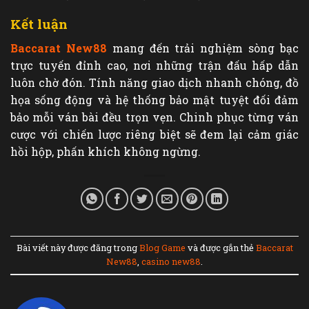
Kết luận
Baccarat New88
mang đến trải nghiệm sòng bạc
trực tuyến đỉnh cao, nơi những trận đấu hấp dẫn
luôn chờ đón. Tính năng giao dịch nhanh chóng, đồ
họa sống động và hệ thống bảo mật tuyệt đối đảm
bảo mỗi ván bài đều trọn vẹn. Chinh phục từng ván
cược với chiến lược riêng biệt sẽ đem lại cảm giác
hồi hộp, phấn khích không ngừng.
Bài viết này được đăng trong
Blog Game
và được gắn thẻ
Baccarat
New88
,
casino new88
.