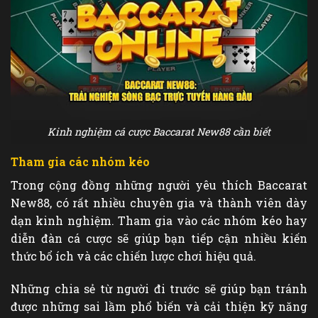
Kinh nghiệm cá cược Baccarat New88 cần biết
Tham gia các nhóm kéo
Trong cộng đồng những người yêu thích Baccarat
New88, có rất nhiều chuyên gia và thành viên dày
dạn kinh nghiệm. Tham gia vào các nhóm kéo hay
diễn đàn cá cược sẽ giúp bạn tiếp cận nhiều kiến
thức bổ ích và các chiến lược chơi hiệu quả.
Những chia sẻ từ người đi trước sẽ giúp bạn tránh
được những sai lầm phổ biến và cải thiện kỹ năng